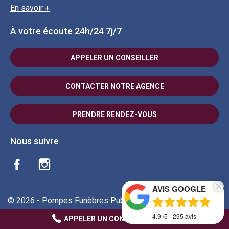
En savoir +
À votre écoute 24h/24 7j/7
APPELER UN CONSEILLER
CONTACTER NOTRE AGENCE
PRENDRE RENDEZ-VOUS
Nous suivre
AVIS GOOGLE
© 2026 - Pompes Funèbres Publiques Saintes-Saintonge -
Tous droits réservés
4.9
/5 -
295
avis
APPELER UN CONSEILLER 24H/7J
Politique de confidentialité
Cookies
Mentions légales